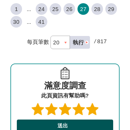
1
...
24
25
26
27
28
29
30
...
41
/
817
每頁筆數
執行
滿意度調查
此頁資訊有幫助嗎?